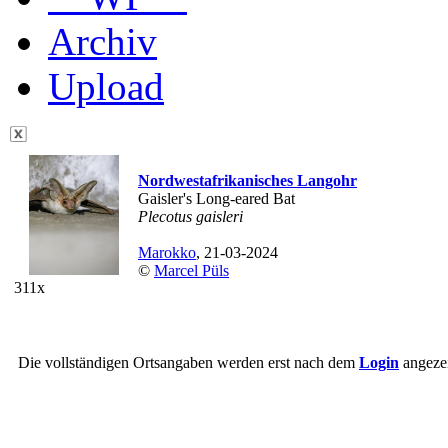
Archiv
Upload
Nordwestafrikanisches Langohr
Gaisler's Long-eared Bat
Plecotus gaisleri
Marokko
, 21-03-2024
©
Marcel Püls
311x
Die vollständigen Ortsangaben werden erst nach dem
Login
angezei