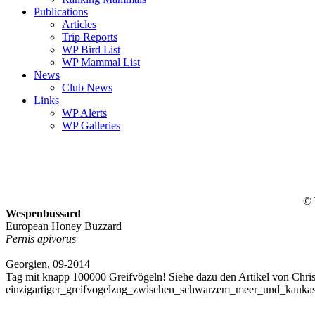
Publications
Articles
Trip Reports
WP Bird List
WP Mammal List
News
Club News
Links
WP Alerts
WP Galleries
© 
Wespenbussard
European Honey Buzzard
Pernis apivorus
Georgien, 09-2014
Tag mit knapp 100000 Greifvögeln! Siehe dazu den Artikel von Christi
einzigartiger_greifvogelzug_zwischen_schwarzem_meer_und_kaukas