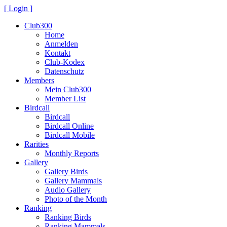
[ Login ]
Club300
Home
Anmelden
Kontakt
Club-Kodex
Datenschutz
Members
Mein Club300
Member List
Birdcall
Birdcall
Birdcall Online
Birdcall Mobile
Rarities
Monthly Reports
Gallery
Gallery Birds
Gallery Mammals
Audio Gallery
Photo of the Month
Ranking
Ranking Birds
Ranking Mammals