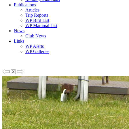
Publications
Articles
Trip Reports
WP Bird List
WP Mammal List
News
Club News
Links
WP Alerts
WP Galleries