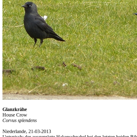
Glanzkrähe
House Crow
Corvus splendens
Niederlande, 21-03-2013
Untypisch: der ausgeprägte Hakenschnabel bei den letzten beiden Bild