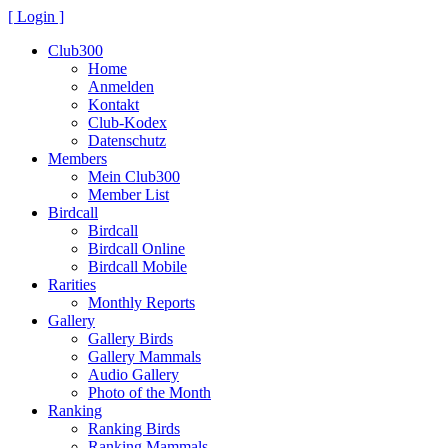
[ Login ]
Club300
Home
Anmelden
Kontakt
Club-Kodex
Datenschutz
Members
Mein Club300
Member List
Birdcall
Birdcall
Birdcall Online
Birdcall Mobile
Rarities
Monthly Reports
Gallery
Gallery Birds
Gallery Mammals
Audio Gallery
Photo of the Month
Ranking
Ranking Birds
Ranking Mammals