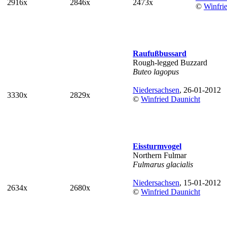
2916x
2846x
2473x
©
Winfri
Raufußbussard
Rough-legged Buzzard
Buteo lagopus
Niedersachsen
, 26-01-2012
3330x
2829x
©
Winfried Daunicht
Eissturmvogel
Northern Fulmar
Fulmarus glacialis
Niedersachsen
, 15-01-2012
2634x
2680x
©
Winfried Daunicht