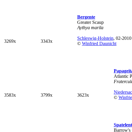
Bergente
Greater Scaup
Aythya marila
Schleswig-Holstein
, 02-2010
3269x
3343x
©
Winfried Daunicht
Papageit
Atlantic P
Fratercul
Niedersa
3583x
3799x
3623x
©
Winfri
Spatelen
Barrow's