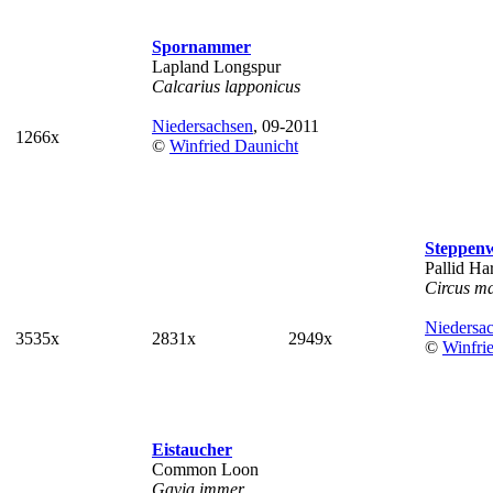
Spornammer
Lapland Longspur
Calcarius lapponicus
Niedersachsen
, 09-2011
1266x
©
Winfried Daunicht
Steppen
Pallid Har
Circus m
Niedersa
3535x
2831x
2949x
©
Winfri
Eistaucher
Common Loon
Gavia immer