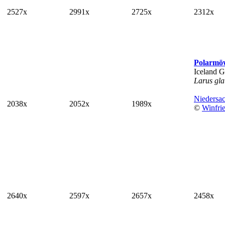
2527x
2991x
2725x
2312x
Polarmö
Iceland G
Larus gla
Niedersa
2038x
2052x
1989x
©
Winfri
2640x
2597x
2657x
2458x