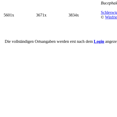
Bucephala
Schleswi
5601x
3671x
3834x
©
Winfri
Die vollständigen Ortsangaben werden erst nach dem
Login
angezei