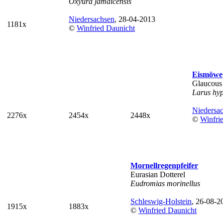
Oxyura jamaicensis
Niedersachsen
, 28-04-2013
1181x
©
Winfried Daunicht
Eismöwe
Glaucous
Larus hy
Niedersa
2276x
2454x
2448x
©
Winfri
Mornellregenpfeifer
Eurasian Dotterel
Eudromias morinellus
Schleswig-Holstein
, 26-08-2
1915x
1883x
©
Winfried Daunicht