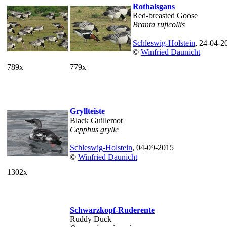
Rothalsgans
Red-breasted Goose
Branta ruficollis
Schleswig-Holstein
, 24-04-2
©
Winfried Daunicht
789x
779x
Gryllteiste
Black Guillemot
Cepphus grylle
Schleswig-Holstein
, 04-09-2015
©
Winfried Daunicht
1302x
Schwarzkopf-Ruderente
Ruddy Duck