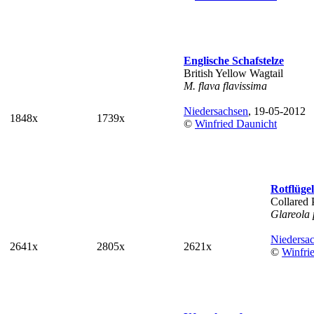
Englische Schafstelze
British Yellow Wagtail
M. flava flavissima
Niedersachsen
, 19-05-2012
1848x
1739x
©
Winfried Daunicht
Rotflüge
Collared 
Glareola 
Niedersa
2641x
2805x
2621x
©
Winfri