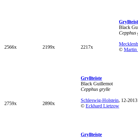
Gryllteis
Black Gu
Cepphus g
Mecklen
2566x
2199x
2217x
©
Martin
Gryllteiste
Black Guillemot
Cepphus grylle
Schleswig-Holstein
, 12-2013
2759x
2890x
©
Eckhard Lietzow
Gryllteiste