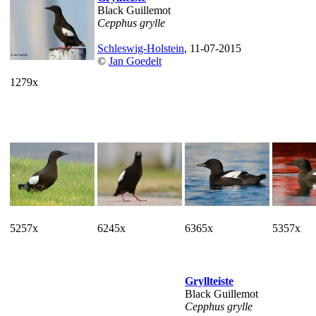
Black Guillemot
Cepphus grylle
Schleswig-Holstein
, 11-07-2015
©
Jan Goedelt
1279x
5257x
6245x
6365x
5357x
Gryllteiste
Black Guillemot
Cepphus grylle