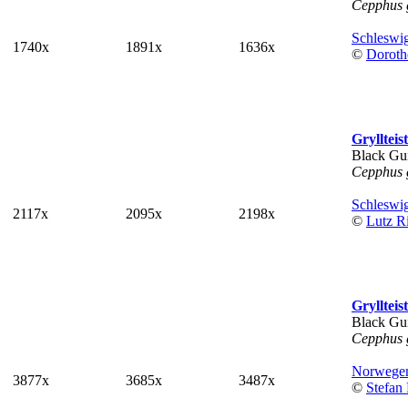
Cepphus g
Schleswig
1740x
1891x
1636x
©
Doroth
Gryllteis
Black Gu
Cepphus g
Schleswig
2117x
2095x
2198x
©
Lutz Ri
Gryllteis
Black Gu
Cepphus g
Norwege
3877x
3685x
3487x
©
Stefan 