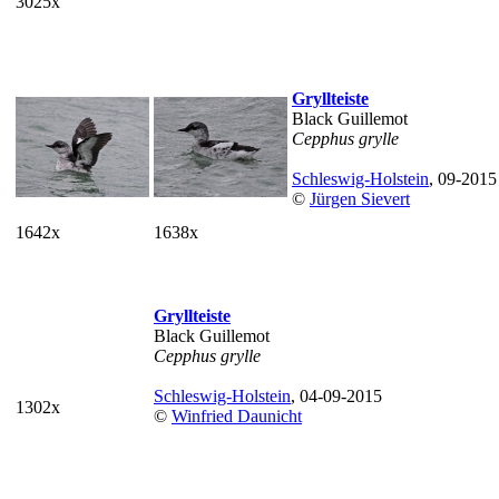
3025x
Gryllteiste
Black Guillemot
Cepphus grylle
Schleswig-Holstein
, 09-2015
©
Jürgen Sievert
1642x
1638x
Gryllteiste
Black Guillemot
Cepphus grylle
Schleswig-Holstein
, 04-09-2015
1302x
©
Winfried Daunicht