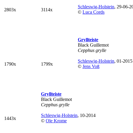
Schleswig-Holstein
, 29-06-2
2803x
3114x
©
Luca Cords
Gryllteiste
Black Guillemot
Cepphus grylle
Schleswig-Holstein
, 01-2015
1790x
1799x
©
Jens Voß
Gryllteiste
Black Guillemot
Cepphus grylle
Schleswig-Holstein
, 10-2014
1443x
©
Ole Krome