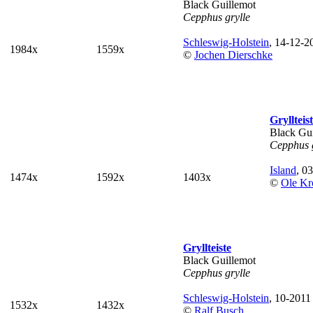
Black Guillemot
Cepphus grylle
Schleswig-Holstein
, 14-12-2
1984x
1559x
©
Jochen Dierschke
Gryllteis
Black Gu
Cepphus g
Island
, 0
1474x
1592x
1403x
©
Ole K
Gryllteiste
Black Guillemot
Cepphus grylle
Schleswig-Holstein
, 10-2011
1532x
1432x
©
Ralf Busch