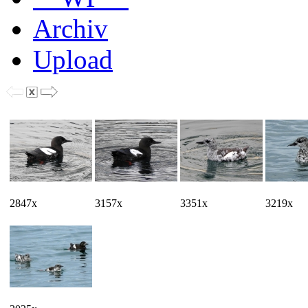
Archiv
Upload
2847x
3157x
3351x
3219x