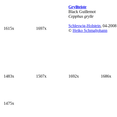
Gryllteiste
Black Guillemot
Cepphus grylle
Schleswig-Holstein
, 04-2008
1615x
1697x
©
Heiko Schmaljohann
1483x
1507x
1692x
1686x
1475x