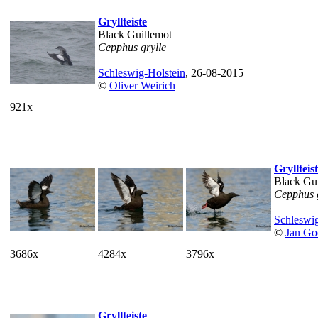
Gryllteiste
Black Guillemot
Cepphus grylle
Schleswig-Holstein
, 26-08-2015
©
Oliver Weirich
921x
Gryllteis
Black Gu
Cepphus g
Schleswig
©
Jan Go
3686x
4284x
3796x
Gryllteiste