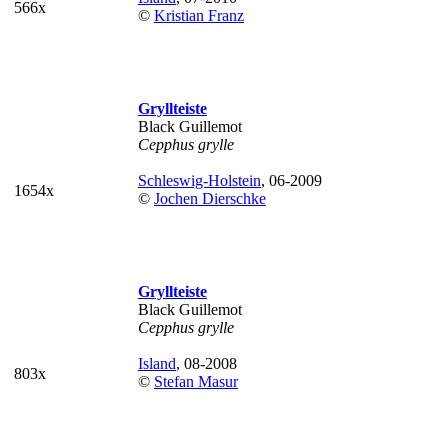
566x
©
Kristian Franz
Gryllteiste
Black Guillemot
Cepphus grylle
Schleswig-Holstein
, 06-2009
1654x
©
Jochen Dierschke
Gryllteiste
Black Guillemot
Cepphus grylle
Island
, 08-2008
803x
©
Stefan Masur