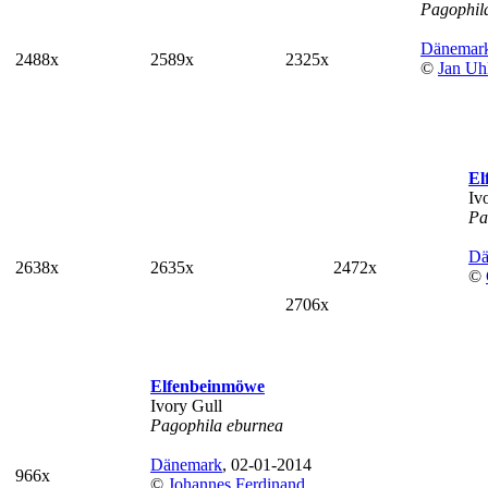
Pagophil
Dänemar
2488x
2589x
2325x
©
Jan Uh
El
Iv
Pa
Dä
2638x
2635x
2472x
©
2706x
Elfenbeinmöwe
Ivory Gull
Pagophila eburnea
Dänemark
, 02-01-2014
966x
©
Johannes Ferdinand