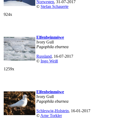
Norwegen
, 31-07-2017
©
Stefan Schauerte
924x
Elfenbeinmöwe
Ivory Gull
Pagophila eburnea
Russland
, 16-07-2017
©
Ingo Weiß
1259x
Elfenbeinmöwe
Ivory Gull
Pagophila eburnea
Schleswig-Holstein
, 16-01-2017
©
Arne Torkler