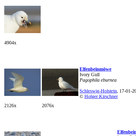
4904x
Elfenbeinmöwe
Ivory Gull
Pagophila eburnea
Schleswig-Holstein
, 17-01-2
©
Holger Kirschner
2126x
2076x
Elfenbe