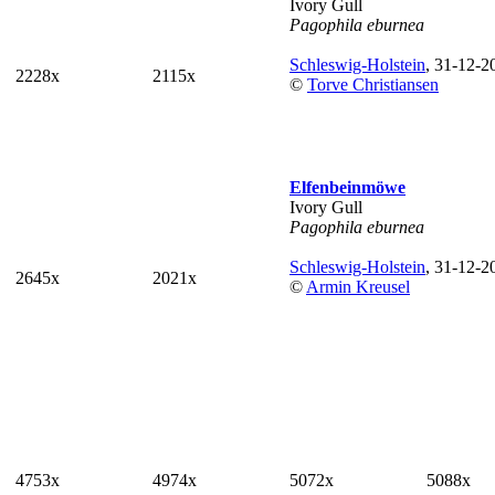
Ivory Gull
Pagophila eburnea
Schleswig-Holstein
, 31-12-2
2228x
2115x
©
Torve Christiansen
Elfenbeinmöwe
Ivory Gull
Pagophila eburnea
Schleswig-Holstein
, 31-12-2
2645x
2021x
©
Armin Kreusel
4753x
4974x
5072x
5088x