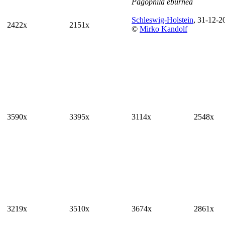
Pagophila eburnea
Schleswig-Holstein
, 31-12-2
2422x
2151x
©
Mirko Kandolf
3590x
3395x
3114x
2548x
3219x
3510x
3674x
2861x