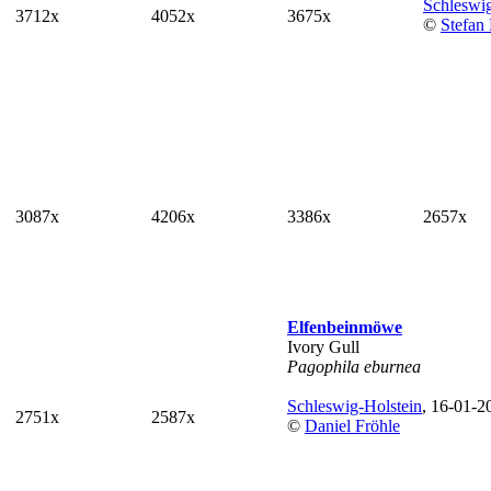
Schleswig
3712x
4052x
3675x
©
Stefan 
3087x
4206x
3386x
2657x
Elfenbeinmöwe
Ivory Gull
Pagophila eburnea
Schleswig-Holstein
, 16-01-2
2751x
2587x
©
Daniel Fröhle