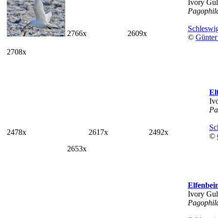
Ivory Gul
Pagophil
Schleswig
2766x
2609x
©
Günter
2708x
El
Iv
Pa
Sc
2478x
2617x
2492x
©
2653x
Elfenbe
Ivory Gul
Pagophil