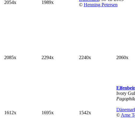
2054x
1989x
©
Henning Petersen
2085x
2294x
2240x
2060x
Elfenbe
Ivory Gul
Pagophil
Dänemar
1612x
1695x
1542x
©
Arne T