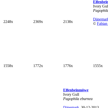
Elfenbe
Ivory Gul
Pagophil
Dänemar
2248x
2369x
2138x
©
Fabian
1558x
1772x
1776x
1555x
Elfenbeinmöwe
Ivory Gull
Pagophila eburnea
Dänemark
, 30-12-2013