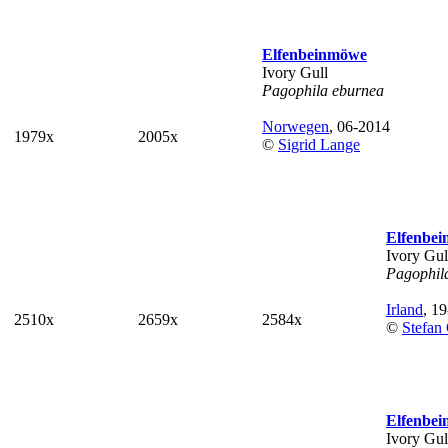
Elfenbeinmöwe
Ivory Gull
Pagophila eburnea
Norwegen
, 06-2014
1979x
2005x
©
Sigrid Lange
Elfenbe
Ivory Gul
Pagophil
Irland
, 1
2510x
2659x
2584x
©
Stefan 
Elfenbe
Ivory Gul