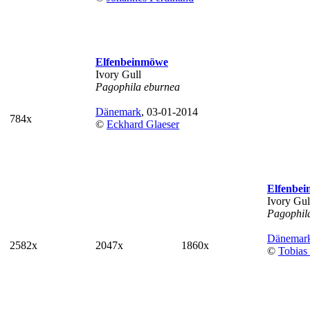
Elfenbeinmöwe
Ivory Gull
Pagophila eburnea
Dänemark
, 03-01-2014
784x
©
Eckhard Glaeser
Elfenbe
Ivory Gul
Pagophil
Dänemar
2582x
2047x
1860x
©
Tobias