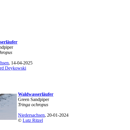
erläufer
ndpiper
chropus
chsen
, 14-04-2025
rd Deykowski
Waldwasserläufer
Green Sandpiper
Tringa ochropus
Niedersachsen
, 20-01-2024
©
Lutz Ritzel