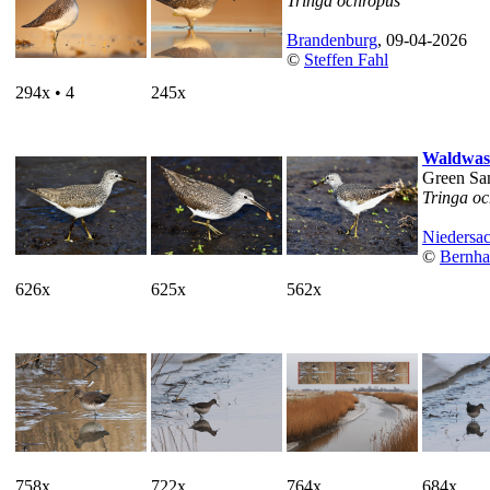
Tringa ochropus
Brandenburg
, 09-04-2026
©
Steffen Fahl
294x • 4
245x
Waldwass
Green Sa
Tringa o
Niedersa
©
Bernha
626x
625x
562x
758x
722x
764x
684x