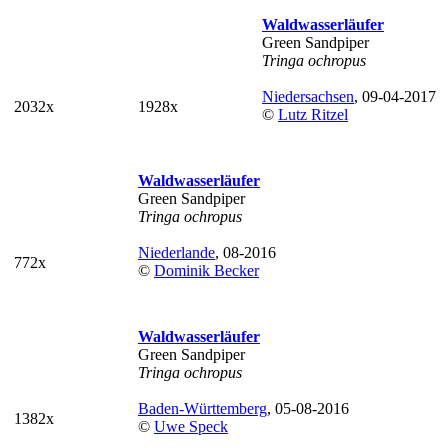
Waldwasserläufer
Green Sandpiper
Tringa ochropus
Niedersachsen
, 09-04-2017
2032x
1928x
©
Lutz Ritzel
Waldwasserläufer
Green Sandpiper
Tringa ochropus
Niederlande
, 08-2016
772x
©
Dominik Becker
Waldwasserläufer
Green Sandpiper
Tringa ochropus
Baden-Württemberg
, 05-08-2016
1382x
©
Uwe Speck