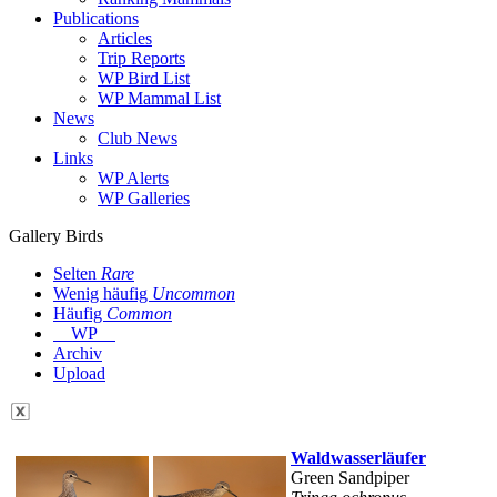
Publications
Articles
Trip Reports
WP Bird List
WP Mammal List
News
Club News
Links
WP Alerts
WP Galleries
Gallery Birds
Selten
Rare
Wenig häufig
Uncommon
Häufig
Common
WP
Archiv
Upload
Waldwasserläufer
Green Sandpiper